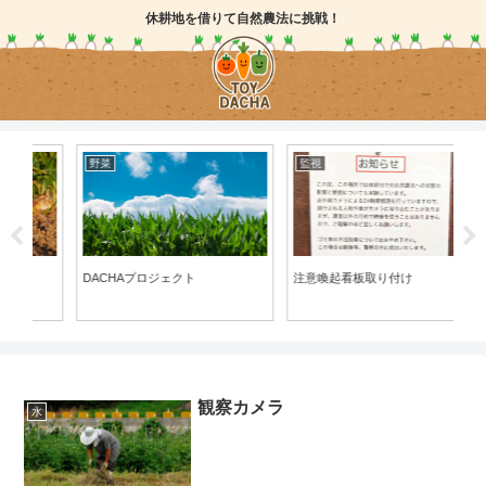
休耕地を借りて自然農法に挑戦！
野菜
監視
不
DACHAプロジェクト
注意喚起看板取り付け
不
観察カメラ
水