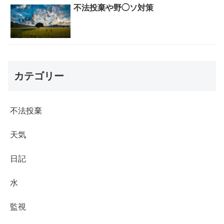
不法投棄や野◯ソ対策
カテゴリー
不法投棄
天気
日記
水
監視